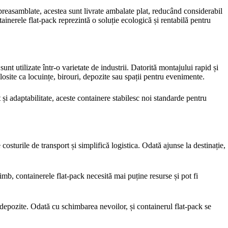
preasamblate, acestea sunt livrate ambalate plat, reducând considerabil
nerele flat-pack reprezintă o soluție ecologică și rentabilă pentru
nt utilizate într-o varietate de industrii. Datorită montajului rapid și
osite ca locuințe, birouri, depozite sau spații pentru evenimente.
t și adaptabilitate, aceste containere stabilesc noi standarde pentru
costurile de transport și simplifică logistica. Odată ajunse la destinație,
mb, containerele flat-pack necesită mai puține resurse și pot fi
au depozite. Odată cu schimbarea nevoilor, și containerul flat-pack se