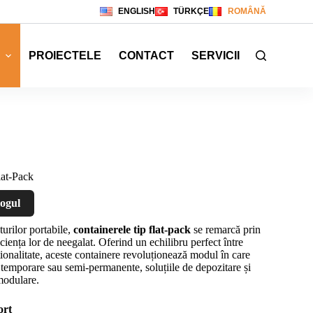
ENGLISH
TÜRKÇE
ROMÂNĂ
PROIECTELE
CONTACT
SERVICII
lat-Pack
logul
turilor portabile,
containerele tip flat-pack
se remarcă prin
ciența lor de neegalat. Oferind un echilibru perfect între
ționalitate, aceste containere revoluționează modul în care
temporare sau semi-permanente, soluțiile de depozitare și
 modulare.
ort