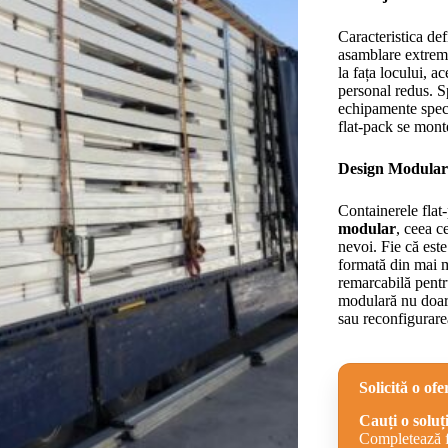
Caracteristica def
asamblare extrem 
la fața locului, a
personal redus. Sp
echipamente speci
flat-pack se mont
Design Modular
Containerele flat
modular
, ceea c
nevoi. Fie că est
formată din mai m
remarcabilă pentr
modulară nu doar 
sau reconfigurarea
Solicită o ofe
Cauți o soluț
Completează fo