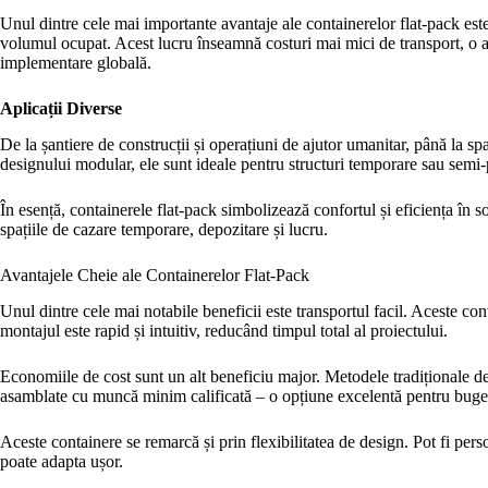
Unul dintre cele mai importante avantaje ale containerelor flat-pack est
volumul ocupat. Acest lucru înseamnă costuri mai mici de transport, o am
implementare globală.
Aplicații Diverse
De la șantiere de construcții și operațiuni de ajutor umanitar, până la spa
designului modular, ele sunt ideale pentru structuri temporare sau semi-p
În esență, containerele flat-pack simbolizează confortul și eficiența în so
spațiile de cazare temporare, depozitare și lucru.
Avantajele Cheie ale Containerelor Flat-Pack
Unul dintre cele mai notabile beneficii este transportul facil. Aceste cont
montajul este rapid și intuitiv, reducând timpul total al proiectului.
Economiile de cost sunt un alt beneficiu major. Metodele tradiționale de 
asamblate cu muncă minim calificată – o opțiune excelentă pentru buge
Aceste containere se remarcă și prin flexibilitatea de design. Pot fi pers
poate adapta ușor.