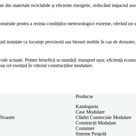
cate din materiale reciclabile și eficiente energetic, reducând impactul a
struite pentru a rezista condițiilor meteorologice extreme, oferind un spa
rapid instalate ca locuințe provizorii sau birouri mobile în caz de dezastr
voile actuale. Printre beneficii se numără: transport ușor, eficiență econom
n rol esențial în viitorul construcțiilor modulare.
Producse
Kataloguria
Case Modulare
 Noastre
Clădiri Comerciale Modulare
Construcții Modulare
Container
Sisteme Pergolă