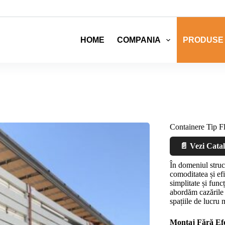
HOME
COMPANIA
PRODUSE
Containere Tip F
📄 Vezi Cata
În domeniul struc
comoditatea și efi
simplitate și func
abordăm cazările 
spațiile de lucru
Montaj Fără Ef