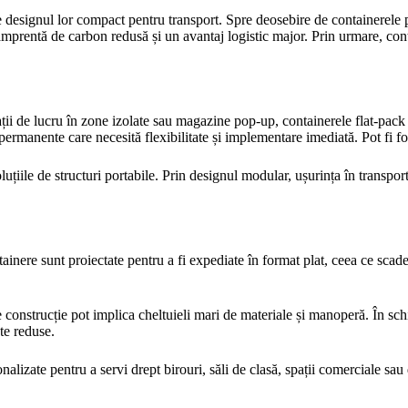
e designul lor compact pentru transport. Spre deosebire de containerele 
prentă de carbon redusă și un avantaj logistic major. Prin urmare, contai
ții de lucru în zone izolate sau magazine pop-up, containerele flat-pack su
ermanente care necesită flexibilitate și implementare imediată. Pot fi fol
luțiile de structuri portabile. Prin designul modular, ușurința în transpor
ainere sunt proiectate pentru a fi expediate în format plat, ceea ce scade 
construcție pot implica cheltuieli mari de materiale și manoperă. În schi
te reduse.
onalizate pentru a servi drept birouri, săli de clasă, spații comerciale s