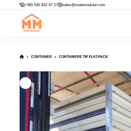
Sari
(+90) 546 842 47 27
sales@matemodular.com
la
conținut
CONTAINER
CONTAINERE TIP FLAT-PACK
PRIMA
PAGINĂ