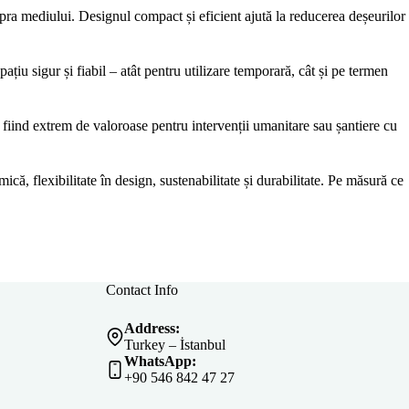
supra mediului. Designul compact și eficient ajută la reducerea deșeurilor
țiu sigur și fiabil – atât pentru utilizare temporară, cât și pe termen
e, fiind extrem de valoroase pentru intervenții umanitare sau șantiere cu
ică, flexibilitate în design, sustenabilitate și durabilitate. Pe măsură ce
Contact Info
Address:
Turkey – İstanbul
WhatsApp:
+90 546 842 47 27