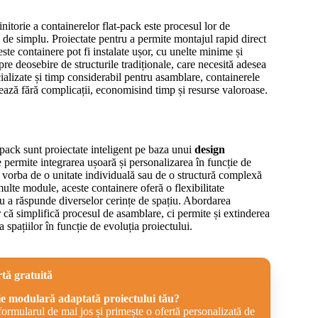
initorie a containerelor flat-pack este procesul lor de
de simplu. Proiectate pentru a permite montajul rapid direct
ceste containere pot fi instalate ușor, cu unelte minime și
re deosebire de structurile tradiționale, care necesită adesea
alizate și timp considerabil pentru asamblare, containerele
ează fără complicații, economisind timp și resurse valoroase.
-pack sunt proiectate inteligent pe baza unui
design
e permite integrarea ușoară și personalizarea în funcție de
e vorba de o unitate individuală sau de o structură complexă
ulte module, aceste containere oferă o flexibilitate
u a răspunde diverselor cerințe de spațiu. Abordarea
că simplifică procesul de asamblare, ci permite și extinderea
 spațiilor în funcție de evoluția proiectului.
rtă gratuită
ie modulară adaptată proiectului tău?
rmularul de mai jos și primește o ofertă personalizată de