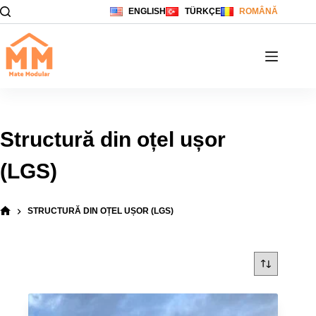
Sari
ENGLISH
TÜRKÇE
ROMÂNĂ
la
conținut
Structură din oțel ușor
(LGS)
STRUCTURĂ DIN OȚEL UȘOR (LGS)
PRIMA
PAGINĂ